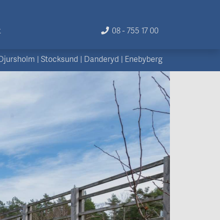
t
08 - 755 17 00
Djursholm
|
Stocksund
|
Danderyd
|
Enebyberg