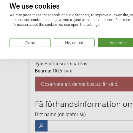
We use cookies
Santararavägen 40
We may place these for analysis of our visitor data, to improve our website, 
personalised content and to give you a great website experience. For more
Danderyd - Enebyberg
information about the cookies we use open the settings.
Bostadsrättsparhus med smakfull design. L
Deny
No, adjust
Accept all
sovrum. Vacker trädgård med prunkande g
Typ:
Bostadsrättsparhus
Boarea:
110.5
kvm
Observera att denna bostad är såld.
Få förhandsinformation om
Ditt namn (obligatorisk)