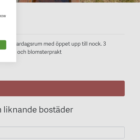
show
uftigt vardagsrum med öppet upp till nock. 3
rönska och blomsterprakt
 liknande bostäder