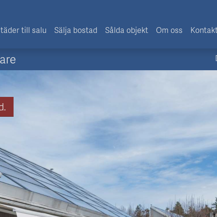
täder till salu
Sälja bostad
Sålda objekt
Om oss
Kontak
are
d.