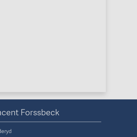
ncent Forssbeck
deryd