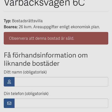
Vårbäcksvägen 6C
Typ:
Bostadsrättsvilla
Boarea:
26
kvm
. Areauppgifter enligt ekonomisk plan.
Observera att denna bostad är såld.
Få förhandsinformation om
liknande bostäder
Ditt namn (obligatorisk)
Din telefon (obligatorisk)