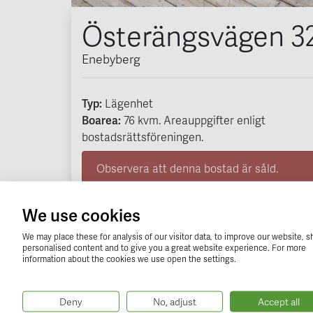
Österängsvägen 3
Enebyberg
Typ:
Lägenhet
Boarea:
76
kvm
. Areauppgifter enligt
bostadsrättsföreningen.
Observera att denna bostad är såld.
Få förhandsinformation om
We use cookies
We may place these for analysis of our visitor data, to improve our website, 
Ditt namn (obligatorisk)
personalised content and to give you a great website experience. For more
information about the cookies we use open the settings.
Din telefon (obligatorisk)
Deny
No, adjust
Accept all