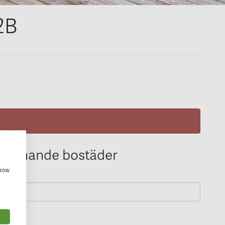
2B
 liknande bostäder
show