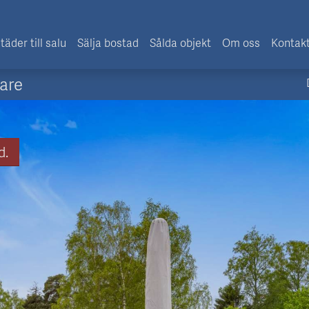
täder till salu
Sälja bostad
Sålda objekt
Om oss
Kontak
are
d.