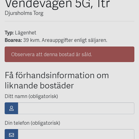
Vendevägen 5G, 1tr
Djursholms Torg
Typ:
Lägenhet
Boarea:
39
kvm
. Areauppgifter enligt säljaren.
Observera att denna bostad är såld.
Få förhandsinformation om
liknande bostäder
Ditt namn (obligatorisk)
Din telefon (obligatorisk)