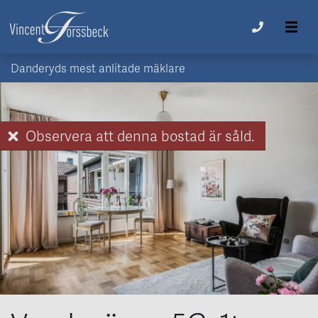
Danderyds mest anlitade mäklare
Observera att denna bostad är såld.