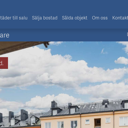
täder till salu
Sälja bostad
Sålda objekt
Om oss
Kontak
are
d.