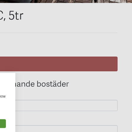
, 5tr
 liknande bostäder
show