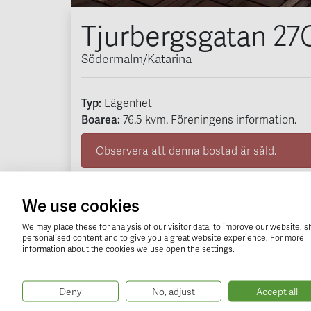
Tjurbergsgatan 27C
Södermalm/Katarina
Typ:
Lägenhet
Boarea:
76.5
kvm
. Föreningens information.
Observera att denna bostad är såld.
Få förhandsinformation om
We use cookies
Ditt namn (obligatorisk)
We may place these for analysis of our visitor data, to improve our website, 
personalised content and to give you a great website experience. For more
information about the cookies we use open the settings.
Din telefon (obligatorisk)
Deny
No, adjust
Accept all