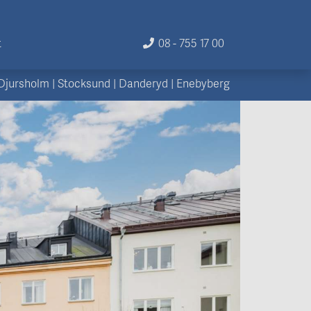
t
08 - 755 17 00
Djursholm
|
Stocksund
|
Danderyd
|
Enebyberg