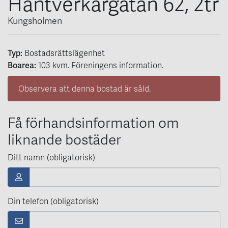
Hantverkargatan 62, 2tr
Kungsholmen
Typ:
Bostadsrättslägenhet
Boarea:
103
kvm
. Föreningens information.
Observera att denna bostad är såld.
Få förhandsinformation om
liknande bostäder
Ditt namn (obligatorisk)
Din telefon (obligatorisk)