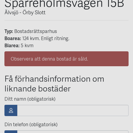
Sparreholmsvägen 15B
Älvsjö - Örby Slott
Typ:
Bostadsrättsparhus
Boarea:
124
kvm
. Enligt ritning.
Biarea:
5 kvm
Observera att denna bostad är såld.
Få förhandsinformation om
liknande bostäder
Ditt namn (obligatorisk)
Din telefon (obligatorisk)