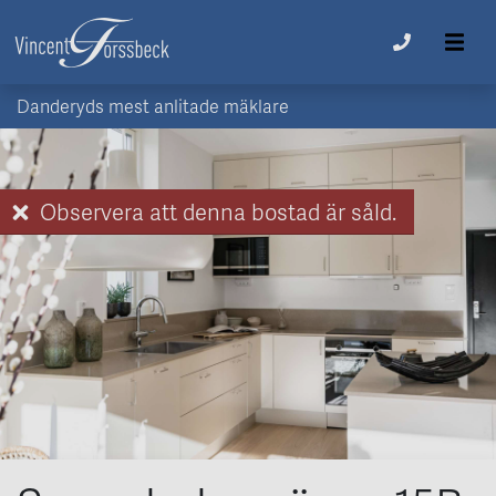
Danderyds mest anlitade mäklare
Observera att denna bostad är såld.