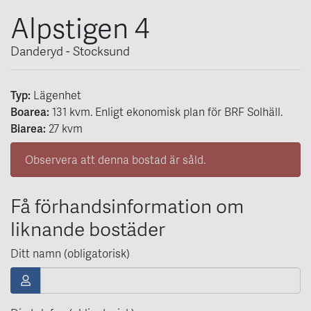
Alpstigen 4
Danderyd - Stocksund
Typ:
Lägenhet
Boarea:
131
kvm
. Enligt ekonomisk plan för BRF Solhäll.
Biarea:
27 kvm
Observera att denna bostad är såld.
Få förhandsinformation om
liknande bostäder
Ditt namn (obligatorisk)