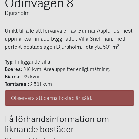
Odinvägen 8
Djursholm
Unikt tillfälle att förvärva en av Gunnar Asplunds mest
uppmärksammade byggnader, Villa Snellman, med
perfekt bostadsläge i Djursholm. Totalyta 501 m²
Typ:
Friliggande villa
Boarea:
316
kvm
. Areauppgifter enligt mätning.
Biarea:
185 kvm
Tomtareal:
2 591 kvm
Observera att denna bostad är såld.
Få förhandsinformation om
liknande bostäder