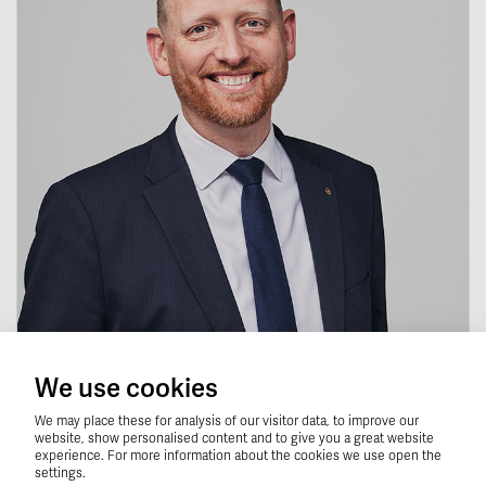
Magnus Engdahl
We use cookies
Ansvarig mäklare
We may place these for analysis of our visitor data, to improve our
070-776 78 77
website, show personalised content and to give you a great website
experience. For more information about the cookies we use open the
Skicka e-post
settings.