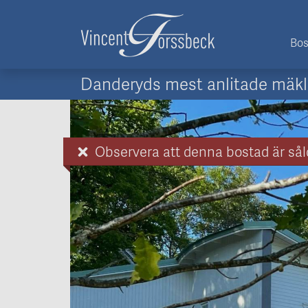
Bos
Danderyds mest anlitade mäkl
Observera att denna bostad är sål