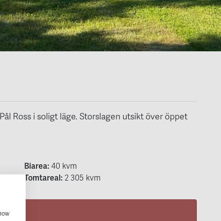
ål Ross i soligt läge. Storslagen utsikt över öppet
Biarea:
40 kvm
Tomtareal:
2 305 kvm
show