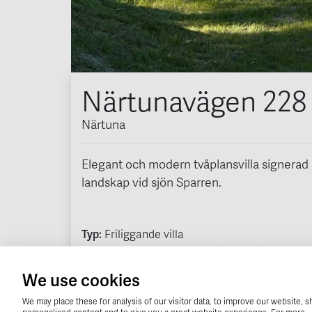
Närtunavägen 228
Närtuna
Elegant och modern tvåplansvilla signerad P
landskap vid sjön Sparren.
Typ:
Friliggande villa
Boarea:
190
kvm
. Areauppgifter enligt
taxeringsinformationen.
We use cookies
Observera att denna bostad är såld.
We may place these for analysis of our visitor data, to improve our website, 