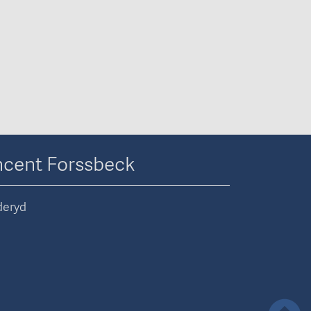
ncent Forssbeck
deryd