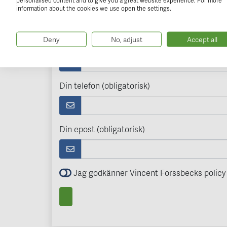
personalised content and to give you a great website experience. For more
information about the cookies we use open the settings.
Få förhandsinformation om
Deny
No, adjust
Accept all
Ditt namn (obligatorisk)
Din telefon (obligatorisk)
Din epost (obligatorisk)
Jag godkänner Vincent Forssbecks policy 