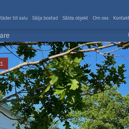
täder till salu
Sälja bostad
Sålda objekt
Om oss
Kontak
are
d.