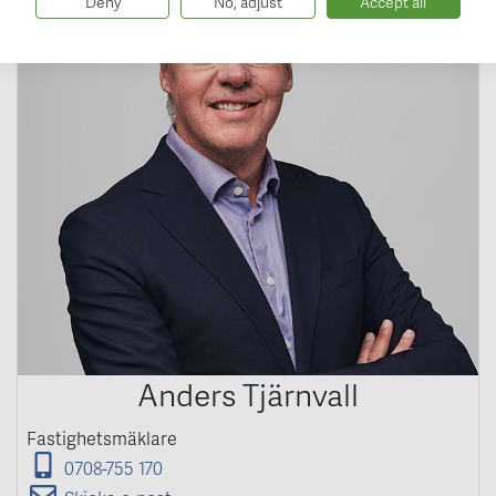
Deny
No, adjust
Accept all
Anders Tjärnvall
Fastighetsmäklare
0708-755 170