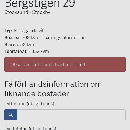
Bergstigen 29
Stocksund - Stockby
Typ:
Friliggande villa
Boarea:
309
kvm
. taxeringsinformation.
Biarea:
59 kvm
Tomtareal:
2 352 kvm
Observera att denna bostad är såld.
Få förhandsinformation om
liknande bostäder
Ditt namn (obligatorisk)
Din telefon (obligatorisk)