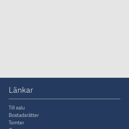
Länkar
Till salu
Bostadsrätter
Tomter