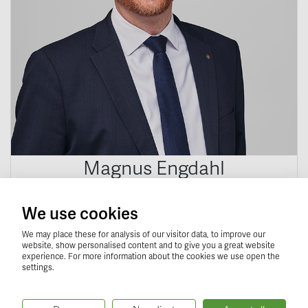
Magnus Engdahl
Ansvarig mäklare
We use cookies
070-776 78 77
Skicka e-post
We may place these for analysis of our visitor data, to improve our
website, show personalised content and to give you a great website
experience. For more information about the cookies we use open the
settings.