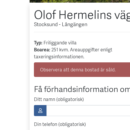
Olof Hermelins väg
Stocksund - Långängen
Typ:
Friliggande villa
Boarea:
251
kvm
. Areauppgifter enligt
taxeringsinformationen.
Observera att denna bostad är såld.
Få förhandsinformation om
Ditt namn (obligatorisk)
Din telefon (obligatorisk)