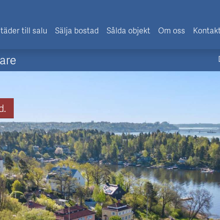
täder till salu
Sälja bostad
Sålda objekt
Om oss
Kontak
are
d.