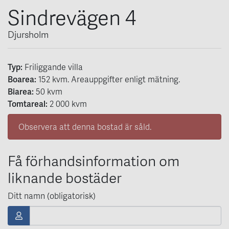
Sindrevägen 4
Djursholm
Typ:
Friliggande villa
Boarea:
152
kvm
. Areauppgifter enligt mätning.
Biarea:
50 kvm
Tomtareal:
2 000 kvm
Observera att denna bostad är såld.
Få förhandsinformation om
liknande bostäder
Ditt namn (obligatorisk)