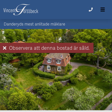
Danderyds mest anlitade mäklare
Observera att denna bostad är såld.