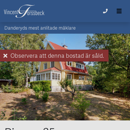
Danderyds mest anlitade mäklare
Observera att denna bostad är såld.