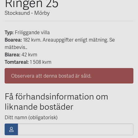
Ringen 25
Stocksund - Mörby
Typ:
Friliggande villa
Boarea:
182
kvm
. Areauppgifter enligt mätning. Se
mätbevis..
Biarea:
42 kvm
Tomtareal:
1 508 kvm
Observera att denna bostad är såld.
Få förhandsinformation om
liknande bostäder
Ditt namn (obligatorisk)