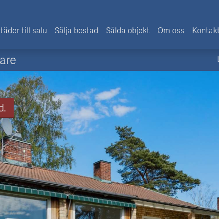
täder till salu
Sälja bostad
Sålda objekt
Om oss
Kontak
are
d.