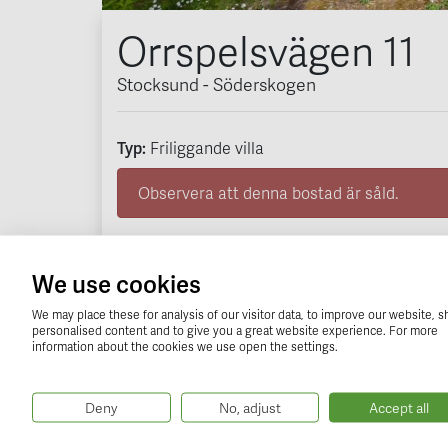
Orrspelsvägen 11
Stocksund - Söderskogen
Typ:
Friliggande villa
Observera att denna bostad är såld.
Få förhandsinformation om
We use cookies
Ditt namn (obligatorisk)
We may place these for analysis of our visitor data, to improve our website, 
personalised content and to give you a great website experience. For more
information about the cookies we use open the settings.
Din telefon (obligatorisk)
Deny
No, adjust
Accept all