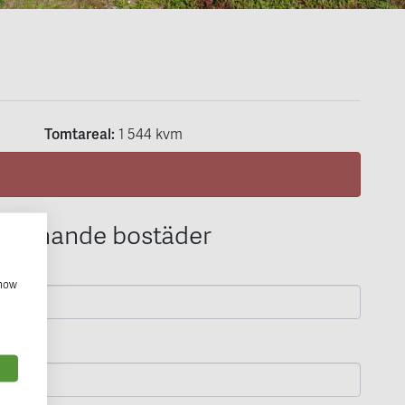
Tomtareal:
1 544 kvm
 liknande bostäder
show