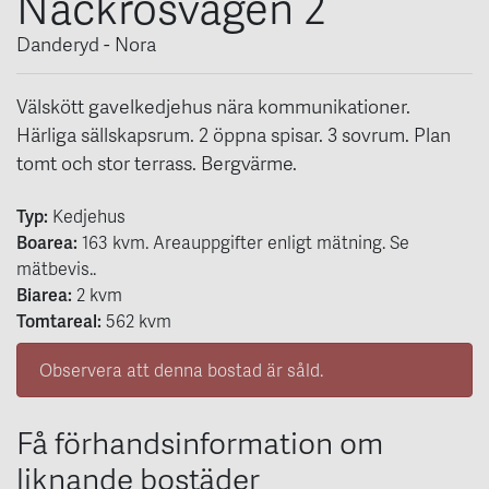
Näckrosvägen 2
Danderyd - Nora
Välskött gavelkedjehus nära kommunikationer.
Härliga sällskapsrum. 2 öppna spisar. 3 sovrum. Plan
tomt och stor terrass. Bergvärme.
Typ:
Kedjehus
Boarea:
163
kvm
. Areauppgifter enligt mätning. Se
mätbevis..
Biarea:
2 kvm
Tomtareal:
562 kvm
Observera att denna bostad är såld.
Få förhandsinformation om
liknande bostäder