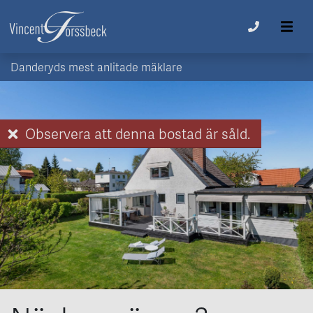
Danderyds mest anlitade mäklare
Observera att denna bostad är såld.