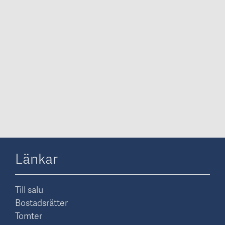
Länkar
Till salu
Bostadsrätter
Tomter