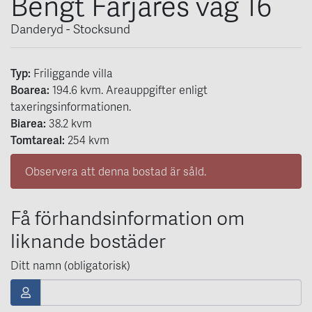
Bengt Färjares väg 16
Danderyd - Stocksund
Typ:
Friliggande villa
Boarea:
194.6
kvm
. Areauppgifter enligt
taxeringsinformationen.
Biarea:
38.2 kvm
Tomtareal:
254 kvm
Observera att denna bostad är såld.
Få förhandsinformation om
liknande bostäder
Ditt namn (obligatorisk)