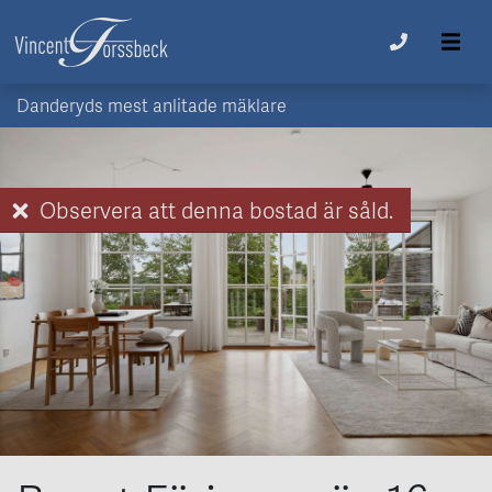
Danderyds mest anlitade mäklare
Observera att denna bostad är såld.