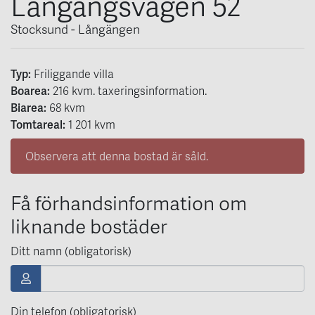
Långängsvägen 52
Stocksund - Långängen
Typ:
Friliggande villa
Boarea:
216
kvm
. taxeringsinformation.
Biarea:
68 kvm
Tomtareal:
1 201 kvm
Observera att denna bostad är såld.
Få förhandsinformation om
liknande bostäder
Ditt namn (obligatorisk)
Din telefon (obligatorisk)