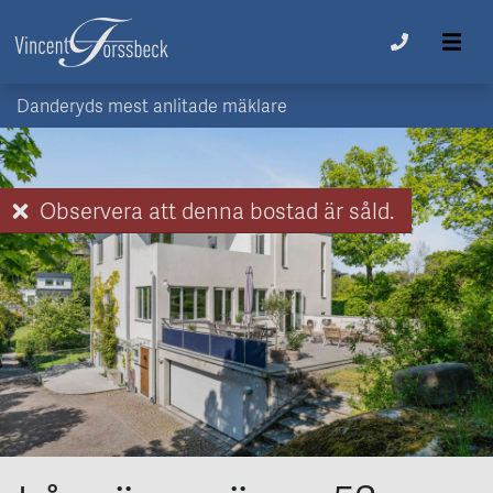
Danderyds mest anlitade mäklare
Observera att denna bostad är såld.