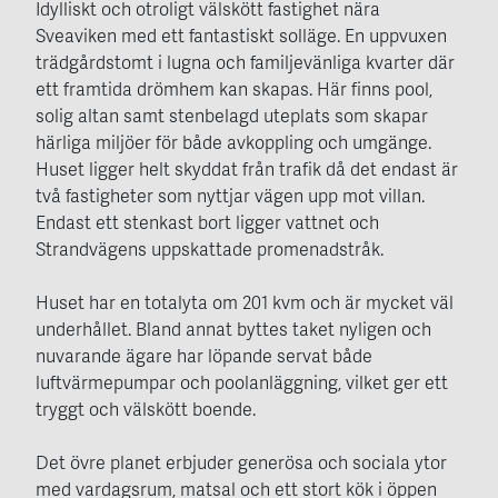
Idylliskt och otroligt välskött fastighet nära
Sveaviken med ett fantastiskt solläge. En uppvuxen
trädgårdstomt i lugna och familjevänliga kvarter där
ett framtida drömhem kan skapas. Här finns pool,
solig altan samt stenbelagd uteplats som skapar
härliga miljöer för både avkoppling och umgänge.
Huset ligger helt skyddat från trafik då det endast är
två fastigheter som nyttjar vägen upp mot villan.
Endast ett stenkast bort ligger vattnet och
Strandvägens uppskattade promenadstråk.
Huset har en totalyta om 201 kvm och är mycket väl
underhållet. Bland annat byttes taket nyligen och
nuvarande ägare har löpande servat både
luftvärmepumpar och poolanläggning, vilket ger ett
tryggt och välskött boende.
Det övre planet erbjuder generösa och sociala ytor
med vardagsrum, matsal och ett stort kök i öppen