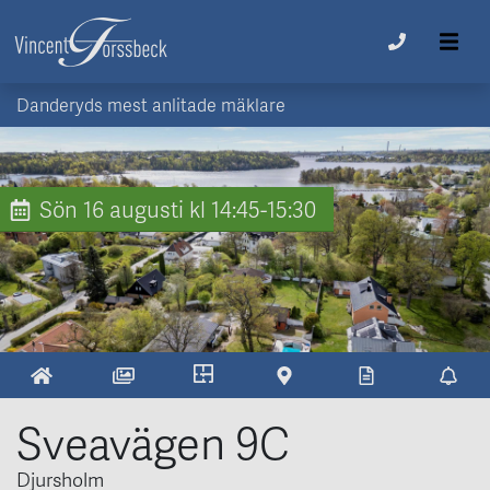
Danderyds mest anlitade mäklare
Sön 16
augusti
kl 14:45-15:30
Sveavägen 9C
Djursholm