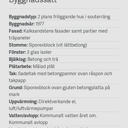
Byggnadstyp:
2 plans friliggande hus i souterräng
Byggnadsår:
1977
Fasad:
Kalksandstens fasader samt partier med
träpaneler
Stomme:
Siporexblock (vit lättbetong)
Fönster:
3 glas isoler
Bjälklag:
Betong och trä
Plåtarbete:
Målad plåt
Tak:
Sadeltak med betongpannor ovan råspon och
takpapp
Grund:
Siporexblock ovan gjuten betongplatta på
mark
Uppvärmning:
Direktverkande el,
luft/luftvärmepumpar
Vatten/avlopp:
Kommunalt vatten året om.
Kommunalt avlopp