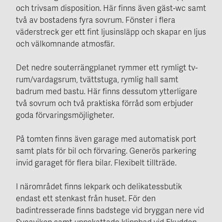
och trivsam disposition. Här finns även gäst-wc samt
två av bostadens fyra sovrum. Fönster i flera
väderstreck ger ett fint ljusinsläpp och skapar en ljus
och välkomnande atmosfär.
Det nedre souterrängplanet rymmer ett rymligt tv-
rum/vardagsrum, tvättstuga, rymlig hall samt
badrum med bastu. Här finns dessutom ytterligare
två sovrum och två praktiska förråd som erbjuder
goda förvaringsmöjligheter.
På tomten finns även garage med automatisk port
samt plats för bil och förvaring. Generös parkering
invid garaget för flera bilar. Flexibelt tillträde.
I närområdet finns lekpark och delikatessbutik
endast ett stenkast från huset. För den
badintresserade finns badstege vid bryggan nere vid
Sveaviken samt uppskattade klippbad vid Ekudden.